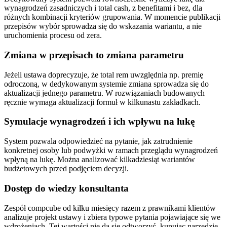
wynagrodzeń zasadniczych i total cash, z benefitami i bez, dla
różnych kombinacji kryteriów grupowania. W momencie publikacji
przepisów wybór sprowadza się do wskazania wariantu, a nie
uruchomienia procesu od zera.
Zmiana w przepisach to zmiana parametru
Jeżeli ustawa doprecyzuje, że total rem uwzględnia np. premię
odroczoną, w dedykowanym systemie zmiana sprowadza się do
aktualizacji jednego parametru. W rozwiązaniach budowanych
ręcznie wymaga aktualizacji formuł w kilkunastu zakładkach.
Symulacje wynagrodzeń i ich wpływu na lukę
System pozwala odpowiedzieć na pytanie, jak zatrudnienie
konkretnej osoby lub podwyżki w ramach przeglądu wynagrodzeń
wpłyną na lukę. Można analizować kilkadziesiąt wariantów
budżetowych przed podjęciem decyzji.
Dostęp do wiedzy konsultanta
Zespół compcube od kilku miesięcy razem z prawnikami klientów
analizuje projekt ustawy i zbiera typowe pytania pojawiające się we
wdrożeniach. Tej wartości nie da się odtworzyć, kupując narzędzie